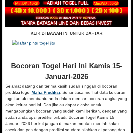
KLIK DI BAWAH INI UNTUK DAFTAR
Bocoran Togel Hari Ini Kamis 15-
Januari-2026
Selamat datang dan terima kasih sudah singgah di bocoran
prediksi togel
Mafia Prediksi
. Senantiasa melihat data keluaran
togel untuk membantu anda dalam mencari bocoran angka yang
akan keluar hari ini. Dan jikalau dapat dicoba untuk
mengabungkan bocoran yang sudah kami berikan, dengan yang
sudah anda opsi prediksi pribadi, Bocoran Togel Kamis 15
Januari 2026 berikut jangan di makan mentah-mentah kalau
cocok dan pas dengan prediksi saudara silahkan di pasang dan