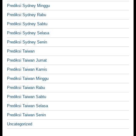
Prediksi Sydney Minggu
Prediksi Sydney Rabu
Prediksi Sydney Sabtu
Prediksi Sydney Selasa
Prediksi Sydney Senin
Prediksi Taiwan
Prediksi Taiwan Jumat
Prediksi Taiwan Kamis
Prediksi Taiwan Minggu
Prediksi Taiwan Rabu
Prediksi Taiwan Sabtu
Prediksi Taiwan Selasa
Prediksi Taiwan Senin
Uncategorized