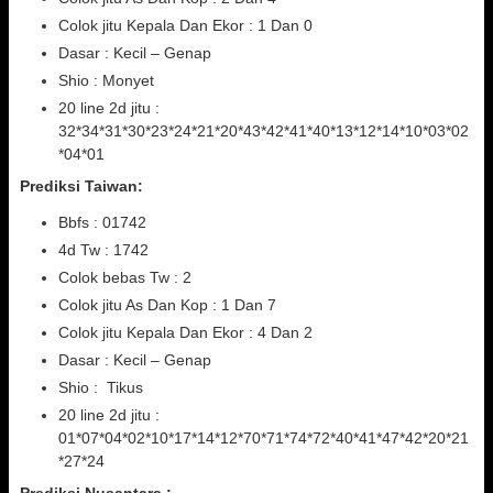
Colok jitu Kepala Dan Ekor : 1 Dan 0
Dasar : Kecil – Genap
Shio : Monyet
20 line 2d jitu :
32*34*31*30*23*24*21*20*43*42*41*40*13*12*14*10*03*02
*04*01
Prediksi Taiwan:
Bbfs : 01742
4d Tw : 1742
Colok bebas Tw : 2
Colok jitu As Dan Kop : 1 Dan 7
Colok jitu Kepala Dan Ekor : 4 Dan 2
Dasar : Kecil – Genap
Shio : Tikus
20 line 2d jitu :
01*07*04*02*10*17*14*12*70*71*74*72*40*41*47*42*20*21
*27*24
Prediksi Nusantara :