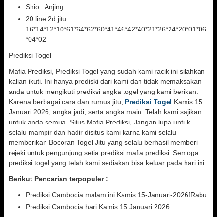
Shio : Anjing
20 line 2d jitu :
16*14*12*10*61*64*62*60*41*46*42*40*21*26*24*20*01*06
*04*02
Prediksi Togel
Mafia Prediksi, Prediksi Togel yang sudah kami racik ini silahkan
kalian ikuti. Ini hanya prediski dari kami dan tidak memaksakan
anda untuk mengikuti prediksi angka togel yang kami berikan.
Karena berbagai cara dan rumus jitu,
Prediksi Togel
Kamis 15
Januari 2026, angka jadi, serta angka main. Telah kami sajikan
untuk anda semua. Situs Mafia Prediksi, Jangan lupa untuk
selalu mampir dan hadir disitus kami karna kami selalu
memberikan Bocoran Togel Jitu yang selalu berhasil memberi
rejeki untuk pengunjung setia prediksi mafia prediksi. Semoga
prediksi togel yang telah kami sediakan bisa keluar pada hari ini.
Berikut Pencarian terpopuler :
Prediksi Cambodia malam ini Kamis 15-Januari-2026fRabu
Prediksi Cambodia hari Kamis 15 Januari 2026