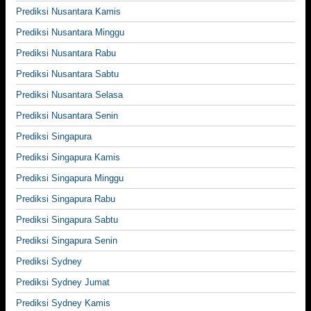
Prediksi Nusantara Kamis
Prediksi Nusantara Minggu
Prediksi Nusantara Rabu
Prediksi Nusantara Sabtu
Prediksi Nusantara Selasa
Prediksi Nusantara Senin
Prediksi Singapura
Prediksi Singapura Kamis
Prediksi Singapura Minggu
Prediksi Singapura Rabu
Prediksi Singapura Sabtu
Prediksi Singapura Senin
Prediksi Sydney
Prediksi Sydney Jumat
Prediksi Sydney Kamis