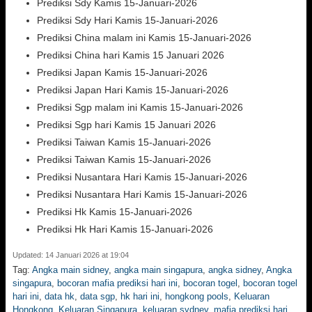
Prediksi Sdy Kamis 15-Januari-2026
Prediksi Sdy Hari Kamis 15-Januari-2026
Prediksi China malam ini Kamis 15-Januari-2026
Prediksi China hari Kamis 15 Januari 2026
Prediksi Japan Kamis 15-Januari-2026
Prediksi Japan Hari Kamis 15-Januari-2026
Prediksi Sgp malam ini Kamis 15-Januari-2026
Prediksi Sgp hari Kamis 15 Januari 2026
Prediksi Taiwan Kamis 15-Januari-2026
Prediksi Taiwan Kamis 15-Januari-2026
Prediksi Nusantara Hari Kamis 15-Januari-2026
Prediksi Nusantara Hari Kamis 15-Januari-2026
Prediksi Hk Kamis 15-Januari-2026
Prediksi Hk Hari Kamis 15-Januari-2026
Updated: 14 Januari 2026 at 19:04
Tag:
Angka main sidney
,
angka main singapura
,
angka sidney
,
Angka
singapura
,
bocoran mafia prediksi hari ini
,
bocoran togel
,
bocoran togel
hari ini
,
data hk
,
data sgp
,
hk hari ini
,
hongkong pools
,
Keluaran
Hongkong
,
Keluaran Singapura
,
keluaran sydney
,
mafia prediksi hari