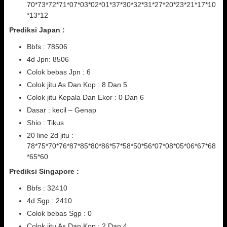
70*73*72*71*07*03*02*01*37*30*32*31*27*20*23*21*17*10
*13*12
Prediksi Japan :
Bbfs : 78506
4d Jpn: 8506
Colok bebas Jpn : 6
Colok jitu As Dan Kop : 8 Dan 5
Colok jitu Kepala Dan Ekor : 0 Dan 6
Dasar : kecil – Genap
Shio : Tikus
20 line 2d jitu :
78*75*70*76*87*85*80*86*57*58*50*56*07*08*05*06*67*68
*65*60
Prediksi Singapore :
Bbfs : 32410
4d Sgp : 2410
Colok bebas Sgp : 0
Colok jitu As Dan Kop : 2 Dan 4