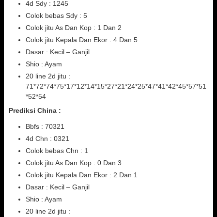
4d Sdy : 1245
Colok bebas Sdy : 5
Colok jitu As Dan Kop : 1 Dan 2
Colok jitu Kepala Dan Ekor : 4 Dan 5
Dasar : Kecil – Ganjil
Shio : Ayam
20 line 2d jitu :
71*72*74*75*17*12*14*15*27*21*24*25*47*41*42*45*57*51
*52*54
Prediksi China :
Bbfs : 70321
4d Chn : 0321
Colok bebas Chn : 1
Colok jitu As Dan Kop : 0 Dan 3
Colok jitu Kepala Dan Ekor : 2 Dan 1
Dasar : Kecil – Ganjil
Shio : Ayam
20 line 2d jitu :