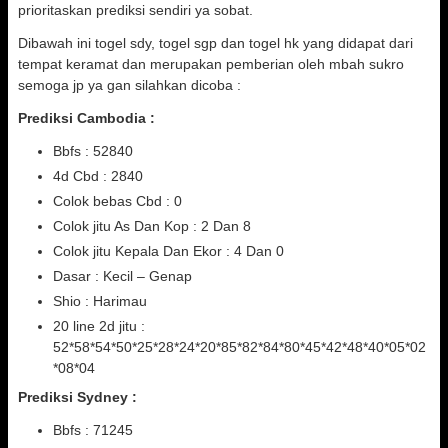
prioritaskan prediksi sendiri ya sobat.
Dibawah ini togel sdy, togel sgp dan togel hk yang didapat dari
tempat keramat dan merupakan pemberian oleh mbah sukro
semoga jp ya gan silahkan dicoba :
Prediksi Cambodia :
Bbfs : 52840
4d Cbd : 2840
Colok bebas Cbd : 0
Colok jitu As Dan Kop : 2 Dan 8
Colok jitu Kepala Dan Ekor : 4 Dan 0
Dasar : Kecil – Genap
Shio : Harimau
20 line 2d jitu :
52*58*54*50*25*28*24*20*85*82*84*80*45*42*48*40*05*02
*08*04
Prediksi Sydney :
Bbfs : 71245