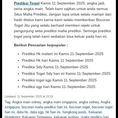
Prediksi Togel
Kamis 11 September 2025, angka jadi,
serta angka main. Telah kami sajikan untuk anda semua.
Situs Mafia Prediksi, Jangan lupa untuk selalu mampir dan
hadir disitus kami karna kami selalu memberikan Bocoran
Togel Jitu yang selalu berhasil memberi rejeki untuk
pengunjung setia prediksi mafia prediksi. Semoga prediksi
togel yang telah kami sediakan bisa keluar pada hari ini.
Berikut Pencarian terpopuler :
Prediksi Hk malam ini Kamis 11-September-2025
Prediksi Hk hari Kamis 11 September 2025
Prediksi Sdy Kamis 11-September-2025
Prediksi Togel Sdy hari ini Kamis 11-September-2025
Prediksi togel sgp Kamis 11 September 2025
Prediksi sgp hari Kamis 11-September-2025
Updated: 11 September 2025 at 15:19
Tag:
Angka main sidney
,
angka main singapura
,
angka sidney
,
Angka
singapura
,
bocoran mafia prediksi hari ini
,
bocoran togel
,
bocoran togel
hari ini
,
data hk
,
data sgp
,
hk hari ini
,
hongkong pools
,
Keluaran
Hongkong
,
Keluaran Singapura
,
keluaran sydney
,
mafia prediksi hari