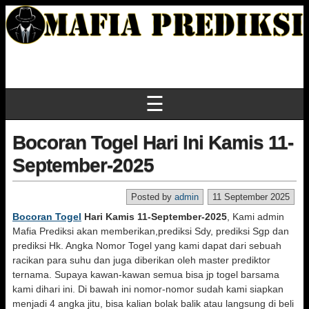
☰
Bocoran Togel Hari Ini Kamis 11-
September-2025
Posted by
admin
11 September 2025
Bocoran Togel
Hari Kamis 11-September
-2025
, Kami admin
Mafia Prediksi akan memberikan,prediksi Sdy, prediksi Sgp dan
prediksi Hk. Angka Nomor Togel yang kami dapat dari sebuah
racikan para suhu dan juga diberikan oleh master prediktor
ternama. Supaya kawan-kawan semua bisa jp togel barsama
kami dihari ini. Di bawah ini nomor-nomor sudah kami siapkan
menjadi 4 angka jitu, bisa kalian bolak balik atau langsung di beli