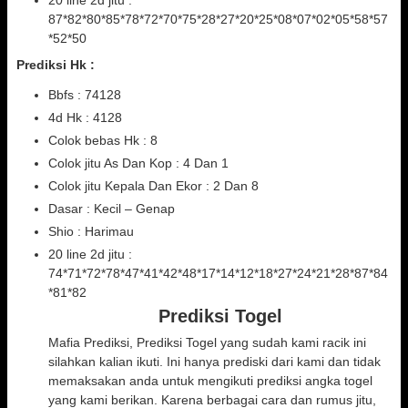
20 line 2d jitu :
87*82*80*85*78*72*70*75*28*27*20*25*08*07*02*05*58*57
*52*50
Prediksi Hk :
Bbfs : 74128
4d Hk : 4128
Colok bebas Hk : 8
Colok jitu As Dan Kop : 4 Dan 1
Colok jitu Kepala Dan Ekor : 2 Dan 8
Dasar : Kecil – Genap
Shio : Harimau
20 line 2d jitu :
74*71*72*78*47*41*42*48*17*14*12*18*27*24*21*28*87*84
*81*82
Prediksi Togel
Mafia Prediksi, Prediksi Togel yang sudah kami racik ini
silahkan kalian ikuti. Ini hanya prediski dari kami dan tidak
memaksakan anda untuk mengikuti prediksi angka togel
yang kami berikan. Karena berbagai cara dan rumus jitu,