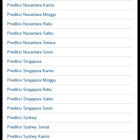
Prediksi Nusantara Kamis
Prediksi Nusantara Minggu
Prediksi Nusantara Rabu
Prediksi Nusantara Sabtu
Prediksi Nusantara Selasa
Prediksi Nusantara Senin
Prediksi Singapura
Prediksi Singapura Kamis
Prediksi Singapura Minggu
Prediksi Singapura Rabu
Prediksi Singapura Sabtu
Prediksi Singapura Senin
Prediksi Sydney
Prediksi Sydney Jumat
Prediksi Sydney Kamis