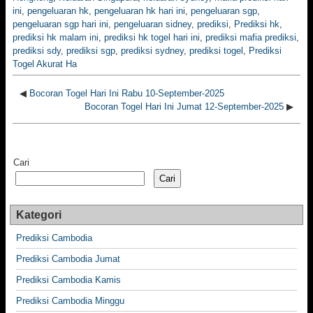
ini
,
pengeluaran hk
,
pengeluaran hk hari ini
,
pengeluaran sgp
,
pengeluaran sgp hari ini
,
pengeluaran sidney
,
prediksi
,
Prediksi hk
,
prediksi hk malam ini
,
prediksi hk togel hari ini
,
prediksi mafia prediksi
,
prediksi sdy
,
prediksi sgp
,
prediksi sydney
,
prediksi togel
,
Prediksi
Togel Akurat Ha
◀
Bocoran Togel Hari Ini Rabu 10-September-2025
Bocoran Togel Hari Ini Jumat 12-September-2025
▶
Cari
Cari
Kategori
Prediksi Cambodia
Prediksi Cambodia Jumat
Prediksi Cambodia Kamis
Prediksi Cambodia Minggu