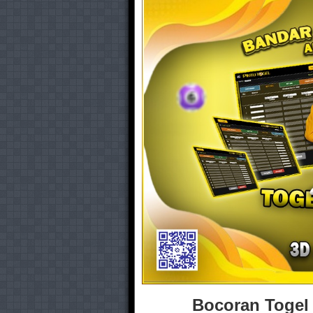
Bocoran Togel 