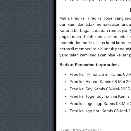
Mafia Prediksi, Prediksi Togel yang suda
dari kami dan tidak memaksakan anda 
Karena berbagai cara dan rumus jitu,
angka main. Telah kami sajikan untuk 
mampir dan hadir disitus kami karna k
berhasil memberi rejeki untuk pengunju
yang telah kami sediakan bisa keluar pa
Berikut Pencarian terpopuler :
Prediksi Hk malam ini Kamis 08-
Prediksi Hk hari Kamis 08 Mei 2
Prediksi Sdy Kamis 08-Mei-2025
Prediksi Togel Sdy hari ini Kami
Prediksi togel sgp Kamis 08 Mei
Prediksi sgp hari Kamis 08-Mei-
Updated: 8 Mei 2025 at 09:27