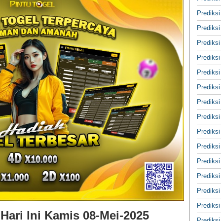
Prediks
Prediks
Prediks
Prediksi
Prediks
Prediks
Prediks
Prediks
Prediksi
Prediksi
Prediksi
Prediks
Prediks
Prediks
Hari Ini Kamis 08-Mei
-2025
Prediks