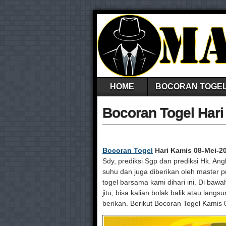
HOME
BOCORAN TOGE
Bocoran Togel Hari
Bocoran Togel
Hari Kamis 08-Mei
-2
Sdy, prediksi Sgp dan prediksi Hk. An
suhu dan juga diberikan oleh master 
togel barsama kami dihari ini. Di ba
jitu, bisa kalian bolak balik atau lang
berikan. Berikut Bocoran Togel Kamis