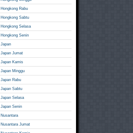
i Hongkong Rabu
i Hongkong Sabtu
i Hongkong Selasa
i Hongkong Senin
i Japan
i Japan Jumat
i Japan Kamis
i Japan Minggu
i Japan Rabu
i Japan Sabtu
i Japan Selasa
i Japan Senin
 Nusantara
i Nusantara Jumat