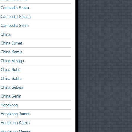
i Cambodia Sabtu
i Cambodia Selasa
i Cambodia Senin
 China
i China Jumat
i China Kamis
i China Minggu
i China Rabu
 China Sabtu
 China Selasa
 China Senin
i Hongkong
i Hongkong Jumat
i Hongkong Kamis
i Hongkong Minggu