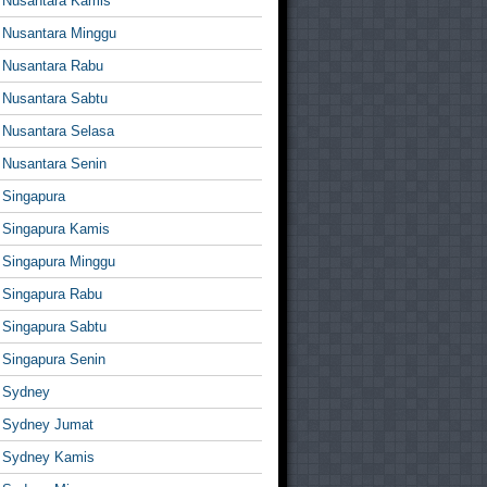
i Nusantara Kamis
i Nusantara Minggu
i Nusantara Rabu
i Nusantara Sabtu
i Nusantara Selasa
 Nusantara Senin
 Singapura
i Singapura Kamis
i Singapura Minggu
i Singapura Rabu
 Singapura Sabtu
 Singapura Senin
i Sydney
i Sydney Jumat
i Sydney Kamis