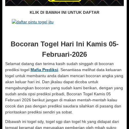
KLIK DI BAWAH INI UNTUK DAFTAR
Bocoran Togel Hari Ini Kamis 05-
Februari-2026
Selamat datang dan terima kasih sudah singgah di bocoran
prediksi togel
Mafia Prediksi
. Senantiasa melihat data keluaran
togel untuk membantu anda dalam mencari bocoran angka yang
akan keluar hari ini. Dan jikalau dapat dicoba untuk
mengabungkan bocoran yang sudah kami berikan, dengan yang
sudah anda opsi prediksi pribadi, Bocoran Togel Kamis 05
Februari 2026 berikut jangan di makan mentah-mentah kalau
cocok dan pas dengan prediksi saudara silahkan di pasang dan
prioritaskan prediksi sendiri ya sobat.
Dibawah ini togel sdy, togel sgp dan togel hk yang didapat dari
tempat keramat dan merupakan pemberian oleh mbah sukro