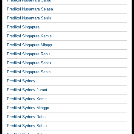
Prediksi Nusantara Sabtu
Prediksi Nusantara Selasa
Prediksi Nusantara Senin
Prediksi Singapura
Prediksi Singapura Kamis
Prediksi Singapura Minggu
Prediksi Singapura Rabu
Prediksi Singapura Sabtu
Prediksi Singapura Senin
Prediksi Sydney
Prediksi Sydney Jumat
Prediksi Sydney Kamis
Prediksi Sydney Minggu
Prediksi Sydney Rabu
Prediksi Sydney Sabtu