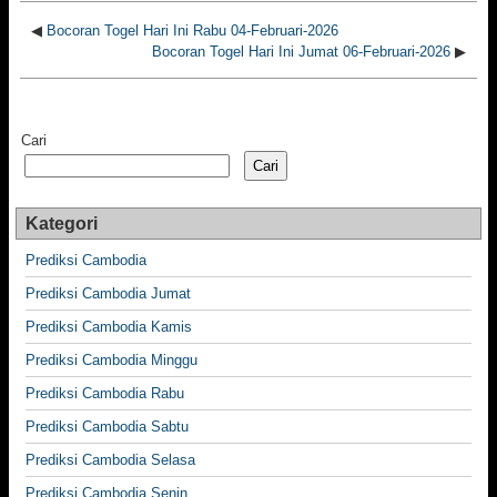
◀
Bocoran Togel Hari Ini Rabu 04-Februari-2026
Bocoran Togel Hari Ini Jumat 06-Februari-2026
▶
Cari
Cari
Kategori
Prediksi Cambodia
Prediksi Cambodia Jumat
Prediksi Cambodia Kamis
Prediksi Cambodia Minggu
Prediksi Cambodia Rabu
Prediksi Cambodia Sabtu
Prediksi Cambodia Selasa
Prediksi Cambodia Senin