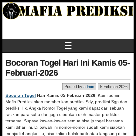
☰
Bocoran Togel Hari Ini Kamis 05-
Februari-2026
Posted by
admin
5 Februari 2026
Bocoran Togel
Hari Kamis 05-Februari-2026
, Kami admin
Mafia Prediksi akan memberikan,prediksi Sdy, prediksi Sgp dan
prediksi Hk. Angka Nomor Togel yang kami dapat dari sebuah
racikan para suhu dan juga diberikan oleh master prediktor
ternama. Supaya kawan-kawan semua bisa jp togel barsama
kami dihari ini. Di bawah ini nomor-nomor sudah kami siapkan
menjadi 4 angka jitu, bisa kalian bolak balik atau langsung di beli