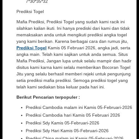
7*30*35*32
Prediksi Togel
Mafia Prediksi, Prediksi Togel yang sudah kami racik ini
silahkan kalian ikuti. Ini hanya prediski dari kami dan tidak
memaksakan anda untuk mengikuti prediksi angka togel
yang kami berikan. Karena berbagai cara dan rumus jitu,
Prediksi Togel
Kamis 05 Februari 2026, angka jadi, serta
angka main. Telah kami sajikan untuk anda semua. Situs
Mafia Prediksi, Jangan lupa untuk selalu mampir dan hadir
disitus kami karna kami selalu memberikan Bocoran Togel
Jitu yang selalu berhasil memberi rejeki untuk pengunjung
setia prediksi mafia prediksi. Semoga prediksi togel yang
telah kami sediakan bisa keluar pada hari ini.
Berikut Pencarian terpopuler :
Prediksi Cambodia malam ini Kamis 05-Februari-2026
Prediksi Cambodia hari Kamis 05 Februari 2026
Prediksi Sdy Kamis 05-Februari-2026
Prediksi Sdy Hari Kamis 05-Februari-2026
Prediksi China malam ini Kamis 05-Februari-2026