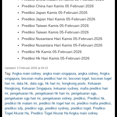
Prediksi China hari Kamis 05 Februari 2026
Prediksi Japan Kamis 05-Februari-2026
Prediksi Japan Hari Kamis 05-Februari-2026
Prediksi Taiwan Kamis 05-Februari-2026
Prediksi Taiwan Kamis 05-Februari-2026
Prediksi Nusantara Hari Kamis 05-Februari-2026
Prediksi Nusantara Hari Kamis 05-Februari-2026
Prediksi Hk Kamis 05-Februari-2026
Prediksi Hk Hari Kamis 05-Februari-2026
Updated: 5 Februari 2026 at 04:22
Tag:
Angka main sidney
,
angka main singapura
,
angka sidney
,
Angka
singapura
,
bocoran mafia prediksi hari ini
,
bocoran togel
,
bocoran togel
hari ini
,
data hk
,
data sgp
,
hk hari ini
,
hongkong pools
,
Keluaran
Hongkong
,
Keluaran Singapura
,
keluaran sydney
,
mafia prediksi hari
ini
,
pengeluaran hk
,
pengeluaran hk hari ini
,
pengeluaran sgp
,
pengeluaran sgp hari ini
,
pengeluaran sidney
,
prediksi
,
Prediksi hk
,
prediksi hk malam ini
,
prediksi hk togel hari ini
,
prediksi mafia prediksi
,
prediksi sdy
,
prediksi sgp
,
prediksi sydney
,
prediksi togel
,
Prediksi
Togel Akurat Ha
,
Prediksi Togel Akurat Ha Angka main sidney