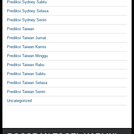
Prediksi Sydney Sabtu
Prediksi Sydney Selasa
Prediksi Sydney Senin
Prediksi Taiwan
Prediksi Taiwan Jumat
Prediksi Taiwan Kamis
Prediksi Taiwan Minggu
Prediksi Taiwan Rabu
Prediksi Taiwan Sabtu
Prediksi Taiwan Selasa
Prediksi Taiwan Senin
Uncategorized