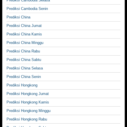
Prediksi Cambodia Selasa
Prediksi Cambodia Senin
Prediksi China
Prediksi China Jumat
Prediksi China Kamis
Prediksi China Minggu
Prediksi China Rabu
Prediksi China Sabtu
Prediksi China Selasa
Prediksi China Senin
Prediksi Hongkong
Prediksi Hongkong Jumat
Prediksi Hongkong Kamis
Prediksi Hongkong Minggu
Prediksi Hongkong Rabu