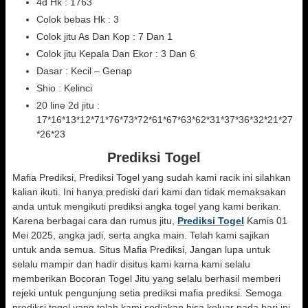
4d Hk : 1763
Colok bebas Hk : 3
Colok jitu As Dan Kop : 7 Dan 1
Colok jitu Kepala Dan Ekor : 3 Dan 6
Dasar : Kecil – Genap
Shio : Kelinci
20 line 2d jitu :
17*16*13*12*71*76*73*72*61*67*63*62*31*37*36*32*21*27
*26*23
Prediksi Togel
Mafia Prediksi, Prediksi Togel yang sudah kami racik ini silahkan
kalian ikuti. Ini hanya prediski dari kami dan tidak memaksakan
anda untuk mengikuti prediksi angka togel yang kami berikan.
Karena berbagai cara dan rumus jitu,
Prediksi Togel
Kamis 01
Mei 2025, angka jadi, serta angka main. Telah kami sajikan
untuk anda semua. Situs Mafia Prediksi, Jangan lupa untuk
selalu mampir dan hadir disitus kami karna kami selalu
memberikan Bocoran Togel Jitu yang selalu berhasil memberi
rejeki untuk pengunjung setia prediksi mafia prediksi. Semoga
prediksi togel yang telah kami sediakan bisa keluar pada hari ini.