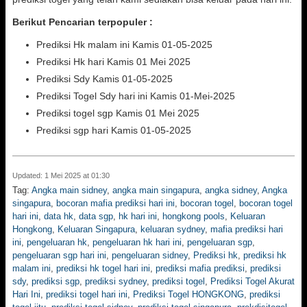
Berikut Pencarian terpopuler :
Prediksi Hk malam ini Kamis 01-05-2025
Prediksi Hk hari Kamis 01 Mei 2025
Prediksi Sdy Kamis 01-05-2025
Prediksi Togel Sdy hari ini Kamis 01-Mei-2025
Prediksi togel sgp Kamis 01 Mei 2025
Prediksi sgp hari Kamis 01-05-2025
Updated: 1 Mei 2025 at 01:30
Tag:
Angka main sidney
,
angka main singapura
,
angka sidney
,
Angka
singapura
,
bocoran mafia prediksi hari ini
,
bocoran togel
,
bocoran togel
hari ini
,
data hk
,
data sgp
,
hk hari ini
,
hongkong pools
,
Keluaran
Hongkong
,
Keluaran Singapura
,
keluaran sydney
,
mafia prediksi hari
ini
,
pengeluaran hk
,
pengeluaran hk hari ini
,
pengeluaran sgp
,
pengeluaran sgp hari ini
,
pengeluaran sidney
,
Prediksi hk
,
prediksi hk
malam ini
,
prediksi hk togel hari ini
,
prediksi mafia prediksi
,
prediksi
sdy
,
prediksi sgp
,
prediksi sydney
,
prediksi togel
,
Prediksi Togel Akurat
Hari Ini
,
prediksi togel hari ini
,
Prediksi Togel HONGKONG
,
prediksi