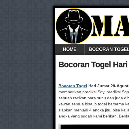
HOME
BOCORAN TOGE
Bocoran Togel Hari
Bocoran Togel
Hari Jumat 29-Agust
memberikan,prediksi Sdy, prediksi Sg
sebuah racikan para suhu dan juga di
kawan semua bisa jp togel barsama ka
siapkan menjadi 4 angka jitu, bisa kalia
angka yang sudah kami berikan. Berik