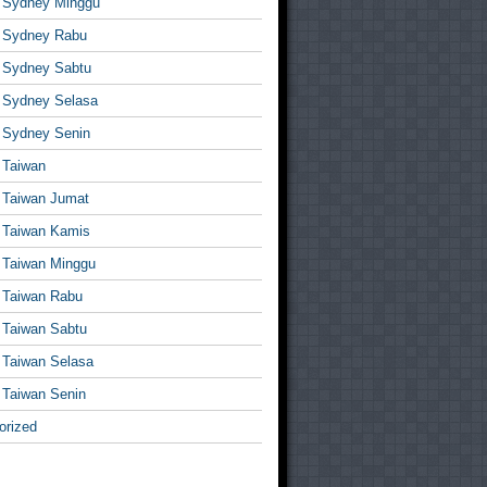
i Sydney Minggu
i Sydney Rabu
i Sydney Sabtu
i Sydney Selasa
i Sydney Senin
 Taiwan
i Taiwan Jumat
i Taiwan Kamis
i Taiwan Minggu
i Taiwan Rabu
i Taiwan Sabtu
i Taiwan Selasa
 Taiwan Senin
orized