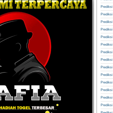
Prediks
Prediks
Prediks
Prediksi
Prediks
Prediks
Prediks
Prediks
Prediksi
Prediksi
Prediksi
Prediks
Prediks
Prediks
Prediks