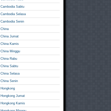
i Cambodia Sabtu
i Cambodia Selasa
i Cambodia Senin
 China
i China Jumat
i China Kamis
i China Minggu
i China Rabu
 China Sabtu
 China Selasa
 China Senin
i Hongkong
i Hongkong Jumat
i Hongkong Kamis
i Hongkong Minggu