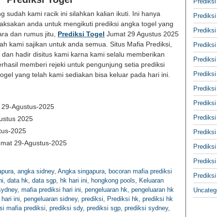
Prediks
g sudah kami racik ini silahkan kalian ikuti. Ini hanya
Prediks
maksakan anda untuk mengikuti prediksi angka togel yang
Prediks
ara dan rumus jitu,
Prediksi Togel
Jumat 29 Agustus 2025
lah kami sajikan untuk anda semua. Situs Mafia Prediksi,
Prediks
 dan hadir disitus kami karna kami selalu memberikan
Prediks
erhasil memberi rejeki untuk pengunjung setia prediksi
Prediksi
ogel yang telah kami sediakan bisa keluar pada hari ini.
Prediks
Prediks
t 29-Agustus-2025
Prediks
gustus 2025
tus-2025
Prediks
 Jumat 29-Agustus-2025
Prediks
Prediks
apura
,
angka sidney
,
Angka singapura
,
bocoran mafia prediksi
Prediksi
ni
,
data hk
,
data sgp
,
hk hari ini
,
hongkong pools
,
Keluaran
sydney
,
mafia prediksi hari ini
,
pengeluaran hk
,
pengeluaran hk
Uncateg
hari ini
,
pengeluaran sidney
,
prediksi
,
Prediksi hk
,
prediksi hk
si mafia prediksi
,
prediksi sdy
,
prediksi sgp
,
prediksi sydney
,