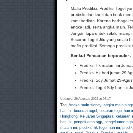
Mafia Prediksi, Prediksi Togel yan
prediski dari kami dan tidak me
kami berikan. Karena berbagai c
angka jadi, serta angka main. Te
Jangan lupa untuk selalu mampir
Bocoran Togel Jitu yang selalu b
mafia prediksi. Semoga prediksi t
Berikut Pencarian terpopuler :
Prediksi Hk malam ini Juma
Prediksi Hk hari jumat 29 A
Prediksi Sdy Jumat 29-Agus
Prediksi Togel Sdy hari ini
Updated: 29 Agustus 2025 at 06:17
Tag:
Angka main sidney
,
angka main sing
hari ini
,
bocoran togel
,
bocoran togel hari i
Hongkong
,
Keluaran Singapura
,
keluaran 
hari ini
,
pengeluaran sgp
,
pengeluaran sgp 
malam ini
,
prediksi hk togel hari ini
,
predik