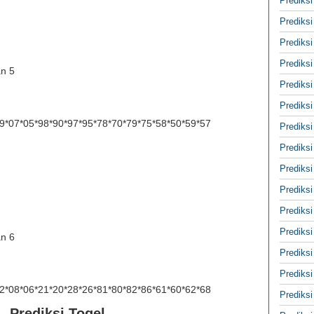
Prediks
Prediks
Prediks
Prediks
an 5
Prediks
Prediksi
8*09*07*05*98*90*97*95*78*70*79*75*58*50*59*57
Prediksi
Prediks
Prediks
Prediks
Prediksi
Prediksi
an 6
Prediks
Prediks
1*02*08*06*21*20*28*26*81*80*82*86*61*60*62*68
Prediks
Prediksi Togel