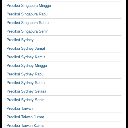
Prediksi Singapura Minggu
Prediksi Singapura Rabu
Prediksi Singapura Sabtu
Prediksi Singapura Senin
Prediksi Sydney
Prediksi Sydney Jumat
Prediksi Sydney Kamis
Prediksi Sydney Minggu
Prediksi Sydney Rabu
Prediksi Sydney Sabtu
Prediksi Sydney Selasa
Prediksi Sydney Senin
Prediksi Taiwan
Prediksi Taiwan Jumat
Prediksi Taiwan Kamis