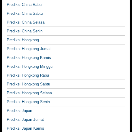
Prediksi China Rabu
Prediksi China Sabtu
Prediksi China Selasa
Prediksi China Senin
Prediksi Hongkong
Prediksi Hongkong Jumat
Prediksi Hongkong Kamis
Prediksi Hongkong Minggu
Prediksi Hongkong Rabu
Prediksi Hongkong Sabtu
Prediksi Hongkong Selasa
Prediksi Hongkong Senin
Prediksi Japan
Prediksi Japan Jumat
Prediksi Japan Kamis