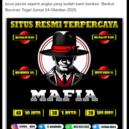
lurus persis seperti angka yang sudah kami berikan. Berikut
Bocoran Togel Jumat 24-Oktober-2025.