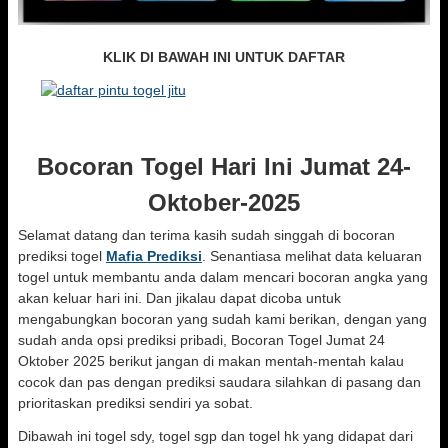
KLIK DI BAWAH INI UNTUK DAFTAR
Bocoran Togel Hari Ini Jumat 24-
Oktober
-2025
Selamat datang dan terima kasih sudah singgah di bocoran
prediksi togel
Mafia Prediksi
. Senantiasa melihat data keluaran
togel untuk membantu anda dalam mencari bocoran angka yang
akan keluar hari ini. Dan jikalau dapat dicoba untuk
mengabungkan bocoran yang sudah kami berikan, dengan yang
sudah anda opsi prediksi pribadi, Bocoran Togel Jumat 24
Oktober 2025 berikut jangan di makan mentah-mentah kalau
cocok dan pas dengan prediksi saudara silahkan di pasang dan
prioritaskan prediksi sendiri ya sobat.
Dibawah ini togel sdy, togel sgp dan togel hk yang didapat dari