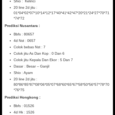
Shio : Kelinci
20 line 2d jitu :
01*04*02*07*10*14*12*17*40*41*42*47*20*21*24*27*70*71
*74*72
Prediksi Nusantara :
Bbfs : 80657
4d Nst : 0657
Colok bebas Nst : 7
Colok jitu As Dan Kop : 0 Dan 6
Colok jitu Kepala Dan Ekor : 5 Dan 7
Dasar : Besar – Ganjil
Shio : Ayam
20 line 2d jitu :
80*86*85*87*08*06*05*07*68*60*65*67*58*50*56*57*78*70
*76*75
Prediksi Hongkong :
Bbfs : 01526
4d Hk : 1526