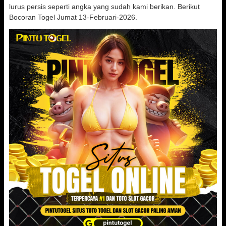
lurus persis seperti angka yang sudah kami berikan. Berikut
Bocoran Togel Jumat 13-Februari-2026.