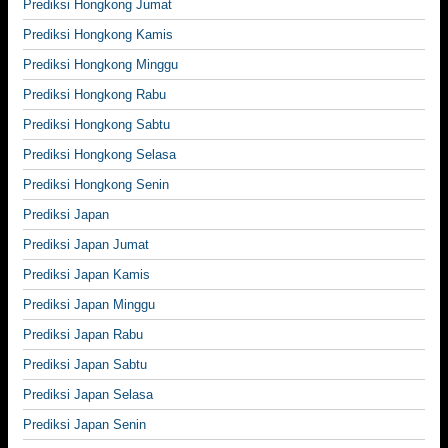
Prediksi Hongkong Jumat
Prediksi Hongkong Kamis
Prediksi Hongkong Minggu
Prediksi Hongkong Rabu
Prediksi Hongkong Sabtu
Prediksi Hongkong Selasa
Prediksi Hongkong Senin
Prediksi Japan
Prediksi Japan Jumat
Prediksi Japan Kamis
Prediksi Japan Minggu
Prediksi Japan Rabu
Prediksi Japan Sabtu
Prediksi Japan Selasa
Prediksi Japan Senin