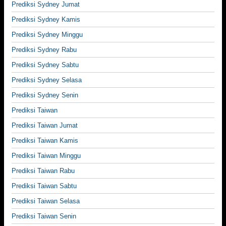
Prediksi Sydney Jumat
Prediksi Sydney Kamis
Prediksi Sydney Minggu
Prediksi Sydney Rabu
Prediksi Sydney Sabtu
Prediksi Sydney Selasa
Prediksi Sydney Senin
Prediksi Taiwan
Prediksi Taiwan Jumat
Prediksi Taiwan Kamis
Prediksi Taiwan Minggu
Prediksi Taiwan Rabu
Prediksi Taiwan Sabtu
Prediksi Taiwan Selasa
Prediksi Taiwan Senin