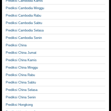
Prediksi Cambodia Kamis
Prediksi Cambodia Minggu
Prediksi Cambodia Rabu
Prediksi Cambodia Sabtu
Prediksi Cambodia Selasa
Prediksi Cambodia Senin
Prediksi China
Prediksi China Jumat
Prediksi China Kamis
Prediksi China Minggu
Prediksi China Rabu
Prediksi China Sabtu
Prediksi China Selasa
Prediksi China Senin
Prediksi Hongkong