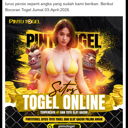
lurus persis seperti angka yang sudah kami berikan. Berikut
Bocoran Togel Jumat 03-April-2026.