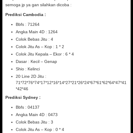
semoga jp ya gan silahkan dicoba :
Prediksi Cambodia :
Bbfs : 71264
Angka Main 4D : 1264
Colok Bebas Jitu : 4
Colok Jitu As – Kop : 1 * 2
Colok Jitu Kepala – Ekor : 6 * 4
Dasar : Kecil – Genap
Shio : Kelinci
20 Line 2D Jitu :
71*72*76*74*17*12*16*14*27*21*26*24*67*61*62*64*47*41
*42*46
Prediksi Sydney :
Bbfs : 04137
Angka Main 4D : 0473
Colok Bebas Jitu : 3
Colok Jitu As – Kop : 0 * 4