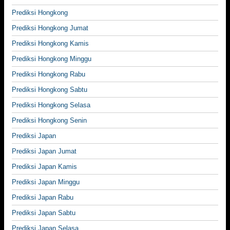
Prediksi Hongkong
Prediksi Hongkong Jumat
Prediksi Hongkong Kamis
Prediksi Hongkong Minggu
Prediksi Hongkong Rabu
Prediksi Hongkong Sabtu
Prediksi Hongkong Selasa
Prediksi Hongkong Senin
Prediksi Japan
Prediksi Japan Jumat
Prediksi Japan Kamis
Prediksi Japan Minggu
Prediksi Japan Rabu
Prediksi Japan Sabtu
Prediksi Japan Selasa