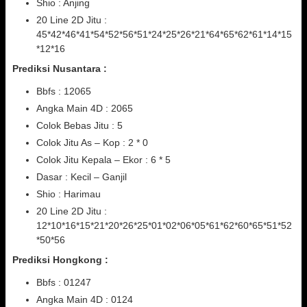
Shio : Anjing
20 Line 2D Jitu :
45*42*46*41*54*52*56*51*24*25*26*21*64*65*62*61*14*15
*12*16
Prediksi Nusantara :
Bbfs : 12065
Angka Main 4D : 2065
Colok Bebas Jitu : 5
Colok Jitu As – Kop : 2 * 0
Colok Jitu Kepala – Ekor : 6 * 5
Dasar : Kecil – Ganjil
Shio : Harimau
20 Line 2D Jitu :
12*10*16*15*21*20*26*25*01*02*06*05*61*62*60*65*51*52
*50*56
Prediksi Hongkong :
Bbfs : 01247
Angka Main 4D : 0124