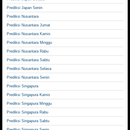
Prediksi Japan Senin
Prediksi Nusantara
Prediksi Nusantara Jumat
Prediksi Nusantara Kamis
Prediksi Nusantara Minggu
Prediksi Nusantara Rabu
Prediksi Nusantara Sabtu
Prediksi Nusantara Selasa
Prediksi Nusantara Senin
Prediksi Singapura
Prediksi Singapura Kamis
Prediksi Singapura Minggu
Prediksi Singapura Rabu
Prediksi Singapura Sabtu
Prediksi Singapura Senin