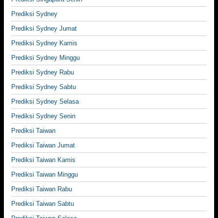
Prediksi Sydney
Prediksi Sydney Jumat
Prediksi Sydney Kamis
Prediksi Sydney Minggu
Prediksi Sydney Rabu
Prediksi Sydney Sabtu
Prediksi Sydney Selasa
Prediksi Sydney Senin
Prediksi Taiwan
Prediksi Taiwan Jumat
Prediksi Taiwan Kamis
Prediksi Taiwan Minggu
Prediksi Taiwan Rabu
Prediksi Taiwan Sabtu