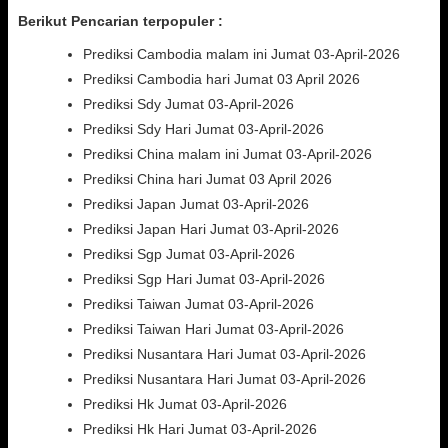
Berikut Pencarian terpopuler :
Prediksi Cambodia malam ini Jumat 03-April-2026
Prediksi Cambodia hari Jumat 03 April 2026
Prediksi Sdy Jumat 03-April-2026
Prediksi Sdy Hari Jumat 03-April-2026
Prediksi China malam ini Jumat 03-April-2026
Prediksi China hari Jumat 03 April 2026
Prediksi Japan Jumat 03-April-2026
Prediksi Japan Hari Jumat 03-April-2026
Prediksi Sgp Jumat 03-April-2026
Prediksi Sgp Hari Jumat 03-April-2026
Prediksi Taiwan Jumat 03-April-2026
Prediksi Taiwan Hari Jumat 03-April-2026
Prediksi Nusantara Hari Jumat 03-April-2026
Prediksi Nusantara Hari Jumat 03-April-2026
Prediksi Hk Jumat 03-April-2026
Prediksi Hk Hari Jumat 03-April-2026