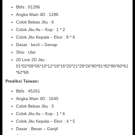
Bbfs : 01286
Angka Main 4D : 1286
Colok Bebas Jitu : 6
Colok Jitu As – Kop : 1 * 2
Colok Jitu Kepala – Ekor : 8 * 6
Dasar : kecil – Genap
Shio : Ular
20 Line 2D Jitu :
01*02*08*06*10*12*18*16*20*21*28*26*80*81*82*86*60*61
*62*68
Prediksi Taiwan:
Bbfs : 45261
Angka Main 4D : 1645
Colok Bebas Jitu : 5
Colok Jitu As – Kop : 1 * 6
Colok Jitu Kepala – Ekor : 4 * 5
Dasar : Besar – Ganjil