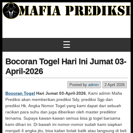
☰
Bocoran Togel Hari Ini Jumat 03-
April-2026
Posted by
admin
2 April 2026
Bocoran Togel
Hari Jumat 03-April-2026
, Kami admin Mafia
Prediksi akan memberikan,prediksi Sdy, prediksi Sgp dan
prediksi Hk. Angka Nomor Togel yang kami dapat dari sebuah
racikan para suhu dan juga diberikan oleh master prediktor
ternama. Supaya kawan-kawan semua bisa jp togel barsama
kami dihari ini. Di bawah ini nomor-nomor sudah kami siapkan
menjadi 4 angka jitu, bisa kalian bolak balik atau langsung di beli