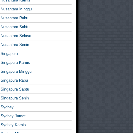
i Nusantara Kamis
i Nusantara Minggu
i Nusantara Rabu
i Nusantara Sabtu
i Nusantara Selasa
 Nusantara Senin
 Singapura
i Singapura Kamis
i Singapura Minggu
i Singapura Rabu
 Singapura Sabtu
 Singapura Senin
i Sydney
i Sydney Jumat
i Sydney Kamis