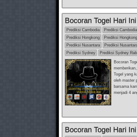
Bocoran Togel Hari In
Prediksi Cambodia
Prediksi Cambodi
Prediksi Hongkong
Prediksi Hongkon
Prediksi Nusantara
Prediksi Nusantar
Prediksi Sydney
Prediksi Sydney Ra
Bocoran Toge
memberikan,p
Togel yang k
oleh master 
barsama kami
menjadi 4 an
Bocoran Togel Hari In