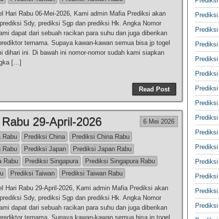
Prediks
l Hari Rabu 06-Mei-2026, Kami admin Mafia Prediksi akan
Prediks
rediksi Sdy, prediksi Sgp dan prediksi Hk. Angka Nomor
Prediks
ami dapat dari sebuah racikan para suhu dan juga diberikan
prediktor ternama. Supaya kawan-kawan semua bisa jp togel
Prediks
 dihari ini. Di bawah ini nomor-nomor sudah kami siapkan
Prediks
gka […]
Prediksi
Prediksi
Read Post
Prediks
Prediks
i Rabu 29-April-2026
6 Mei 2026
Prediks
a Rabu
Prediksi China
Prediksi China Rabu
Prediksi
g Rabu
Prediksi Japan
Prediksi Japan Rabu
a Rabu
Prediksi Singapura
Prediksi Singapura Rabu
Prediksi
bu
Prediksi Taiwan
Prediksi Taiwan Rabu
Prediks
l Hari Rabu 29-April-2026, Kami admin Mafia Prediksi akan
Prediks
rediksi Sdy, prediksi Sgp dan prediksi Hk. Angka Nomor
Prediks
ami dapat dari sebuah racikan para suhu dan juga diberikan
prediktor ternama. Supaya kawan-kawan semua bisa jp togel