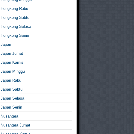
i Hongkong Rabu
i Hongkong Sabtu
i Hongkong Selasa
i Hongkong Senin
i Japan
i Japan Jumat
i Japan Kamis
i Japan Minggu
i Japan Rabu
i Japan Sabtu
i Japan Selasa
i Japan Senin
 Nusantara
i Nusantara Jumat