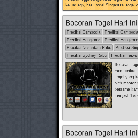
keluar sgp, hasil togel Singapura, togel ke
Bocoran Togel Hari In
Prediksi Cambodia
Prediksi Cambodi
Prediksi Hongkong
Prediksi Hongkon
Prediksi Nusantara Rabu
Prediksi Sin
Prediksi Sydney Rabu
Prediksi Taiwa
Bocoran Toge
memberikan,p
Togel yang k
oleh master 
barsama kami
menjadi 4 an
Bocoran Togel Hari In