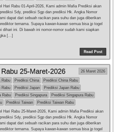
l Hari Rabu 01-April-2026, Kami admin Mafia Prediksi akan
rediksi Sdy, prediksi Sgp dan prediksi Hk. Angka Nomor
ami dapat dari sebuah racikan para suhu dan juga diberikan
prediktor ternama. Supaya kawan-kawan semua bisa jp togel
 dihari ini. Di bawah ini nomor-nomor sudah kami siapkan
gka […]
Read Post
i Rabu 25-Maret-2026
26 Maret 2026
a Rabu
Prediksi China
Prediksi China Rabu
g Rabu
Prediksi Japan
Prediksi Japan Rabu
a Rabu
Prediksi Singapura
Prediksi Singapura Rabu
bu
Prediksi Taiwan
Prediksi Taiwan Rabu
l Hari Rabu 25-Maret-2026, Kami admin Mafia Prediksi akan
rediksi Sdy, prediksi Sgp dan prediksi Hk. Angka Nomor
ami dapat dari sebuah racikan para suhu dan juga diberikan
prediktor ternama. Supaya kawan-kawan semua bisa jp togel