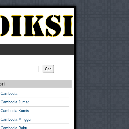
Cari
ri
i Cambodia
i Cambodia Jumat
i Cambodia Kamis
i Cambodia Minggu
i Cambodia Rabu