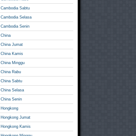
i Cambodia Sabtu
i Cambodia Selasa
i Cambodia Senin
 China
i China Jumat
i China Kamis
i China Minggu
i China Rabu
 China Sabtu
 China Selasa
 China Senin
i Hongkong
i Hongkong Jumat
i Hongkong Kamis
i Hongkong Minggu