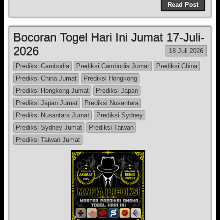
Read Post
Bocoran Togel Hari Ini Jumat 17-Juli-
2026
18 Juli 2026
Prediksi Cambodia
Prediksi Cambodia Jumat
Prediksi China
Prediksi China Jumat
Prediksi Hongkong
Prediksi Hongkong Jumat
Prediksi Japan
Prediksi Japan Jumat
Prediksi Nusantara
Prediksi Nusantara Jumat
Prediksi Sydney
Prediksi Sydney Jumat
Prediksi Taiwan
Prediksi Taiwan Jumat