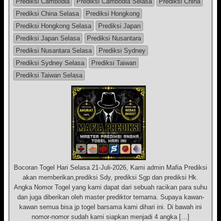
Prediksi Cambodia
Prediksi Cambodia Selasa
Prediksi China
Prediksi China Selasa
Prediksi Hongkong
Prediksi Hongkong Selasa
Prediksi Japan
Prediksi Japan Selasa
Prediksi Nusantara
Prediksi Nusantara Selasa
Prediksi Sydney
Prediksi Sydney Selasa
Prediksi Taiwan
Prediksi Taiwan Selasa
Bocoran Togel Hari Selasa 21-Juli-2026, Kami admin Mafia Prediksi
akan memberikan,prediksi Sdy, prediksi Sgp dan prediksi Hk.
Angka Nomor Togel yang kami dapat dari sebuah racikan para suhu
dan juga diberikan oleh master prediktor ternama. Supaya kawan-
kawan semua bisa jp togel barsama kami dihari ini. Di bawah ini
nomor-nomor sudah kami siapkan menjadi 4 angka […]