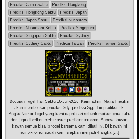
Prediksi China Sabtu
Prediksi Hongkong
Prediksi Hongkong Sabtu
Prediksi Japan
Prediksi Japan Sabtu
Prediksi Nusantara
Prediksi Nusantara Sabtu
Prediksi Singapura
Prediksi Singapura Sabtu
Prediksi Sydney
Prediksi Sydney Sabtu
Prediksi Taiwan
Prediksi Taiwan Sabtu
Bocoran Togel Hari Sabtu 18-Juli-2026, Kami admin Mafia Prediksi
akan memberikan,prediksi Sdy, prediksi Sgp dan prediksi Hk.
Angka Nomor Togel yang kami dapat dari sebuah racikan para suhu
dan juga diberikan oleh master prediktor ternama. Supaya kawan-
kawan semua bisa jp togel barsama kami dihari ini. Di bawah ini
nomor-nomor sudah kami siapkan menjadi 4 angka […]