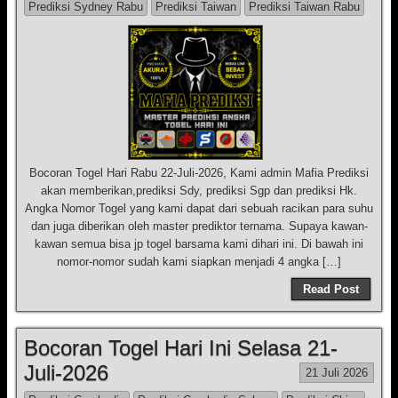
Prediksi Sydney Rabu
Prediksi Taiwan
Prediksi Taiwan Rabu
Bocoran Togel Hari Rabu 22-Juli-2026, Kami admin Mafia Prediksi
akan memberikan,prediksi Sdy, prediksi Sgp dan prediksi Hk.
Angka Nomor Togel yang kami dapat dari sebuah racikan para suhu
dan juga diberikan oleh master prediktor ternama. Supaya kawan-
kawan semua bisa jp togel barsama kami dihari ini. Di bawah ini
nomor-nomor sudah kami siapkan menjadi 4 angka […]
Read Post
Bocoran Togel Hari Ini Selasa 21-
Juli-2026
21 Juli 2026