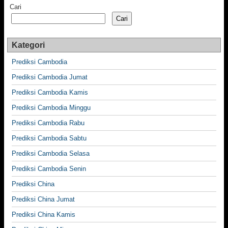
Cari
Cari
Kategori
Prediksi Cambodia
Prediksi Cambodia Jumat
Prediksi Cambodia Kamis
Prediksi Cambodia Minggu
Prediksi Cambodia Rabu
Prediksi Cambodia Sabtu
Prediksi Cambodia Selasa
Prediksi Cambodia Senin
Prediksi China
Prediksi China Jumat
Prediksi China Kamis